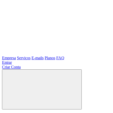
Empresa
Serviços
E-mails
Planos
FAQ
Entrar
Criar Conta